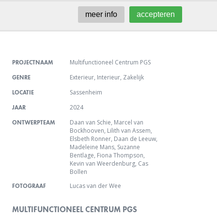
meer info
accepteren
Multifunctioneel Centrum PGS
PROJECTNAAM
Exterieur
,
Interieur
,
Zakelijk
GENRE
Sassenheim
LOCATIE
2024
JAAR
Daan van Schie
,
Marcel van
ONTWERPTEAM
Bockhooven
,
Lilith van Assem
,
Elsbeth Ronner
,
Daan de Leeuw
,
Madeleine Mans
,
Suzanne
Bentlage
,
Fiona Thompson
,
Kevin van Weerdenburg
,
Cas
Bollen
Lucas van der Wee
FOTOGRAAF
MULTIFUNCTIONEEL CENTRUM PGS