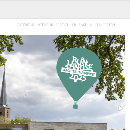
PROJECT
VISIE
BUREAU
EXTERIEUR
INTERIEUR
PARTICULIER
ZAKELIJK
CONCEPTEN