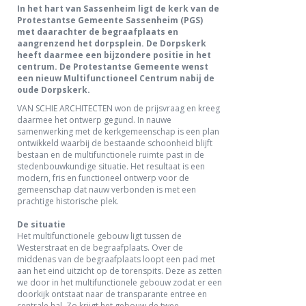
In het hart van Sassenheim ligt de kerk van de
Protestantse Gemeente Sassenheim (PGS)
met daarachter de begraafplaats en
aangrenzend het dorpsplein. De Dorpskerk
heeft daarmee een bijzondere positie in het
centrum. De Protestantse Gemeente wenst
een nieuw Multifunctioneel Centrum nabij de
oude Dorpskerk.
VAN SCHIE ARCHITECTEN won de prijsvraag en kreeg
daarmee het ontwerp gegund. In nauwe
samenwerking met de kerkgemeenschap is een plan
ontwikkeld waarbij de bestaande schoonheid blijft
bestaan en de multifunctionele ruimte past in de
stedenbouwkundige situatie. Het resultaat is een
modern, fris en functioneel ontwerp voor de
gemeenschap dat nauw verbonden is met een
prachtige historische plek.
De situatie
Het multifunctionele gebouw ligt tussen de
Westerstraat en de begraafplaats. Over de
middenas van de begraafplaats loopt een pad met
aan het eind uitzicht op de torenspits. Deze as zetten
we door in het multifunctionele gebouw zodat er een
doorkijk ontstaat naar de transparante entree en
centrale hal. Zo krijgt het gebouw de twee